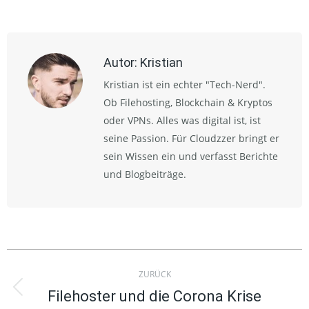
on
on
on
on
X
Facebook
Pinterest
LinkedIn
Autor:
Kristian
Kristian ist ein echter "Tech-Nerd".
Ob Filehosting, Blockchain & Kryptos
oder VPNs. Alles was digital ist, ist
seine Passion. Für Cloudzzer bringt er
sein Wissen ein und verfasst Berichte
und Blogbeiträge.
Kommentarnavigation
ZURÜCK
Filehoster und die Corona Krise
Vorheriger