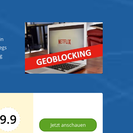
in
egs
ng
9.9
Jetzt anschauen