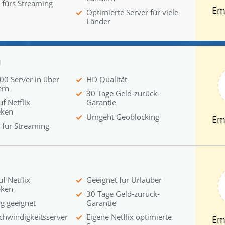
 fürs Streaming
Em
Optimierte Server für viele
Länder
N
00 Server in über
HD Qualität
ern
30 Tage Geld-zurück-
uf Netflix
Garantie
eken
Umgeht Geoblocking
Em
 für Streaming
uf Netflix
Geeignet für Urlauber
eken
30 Tage Geld-zurück-
g geeignet
Garantie
hwindigkeitsserver
Eigene Netflix optimierte
Em