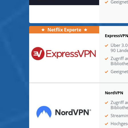
Geeignet
Netflix Experte
ExpressVP
Über 3.0
90 Länd
Zugriff a
Biblioth
Geeignet
NordVPN
Zugriff a
Biblioth
Streamin
Hochgesc