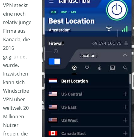
VPN steckt
eine noch
relativ junge
Firma aus
Kanada, die
2016
gegründet
wurde.
Inzwischen
kann sich
Windscribe
VPN über
weltweit 20
Millionen
Nutzer
freuen, die