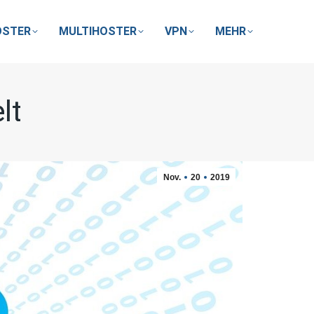
OSTER
MULTIHOSTER
VPN
MEHR
lt
lt
Nov.
20
2019