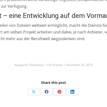
e zur Verfügung.
lt – eine Entwicklung auf dem Vorma
Teilen von Dateien weltweit ermöglicht, macht die Dienste f
 am selben Projekt arbeiten und dabei, je nach Anbieter, v
nicht mehr aus der Berufswelt wegzudenken sind.
Kategorie:
Filehosting
Von
Kristian
November 20, 2019
Share this post
Share
Share
Share
Share
on
on
on
on