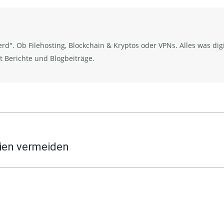
X
Facebook
Pinterest
LinkedIn
erd". Ob Filehosting, Blockchain & Kryptos oder VPNs. Alles was digit
t Berichte und Blogbeiträge.
en vermeiden
Nächster
Beitrag: