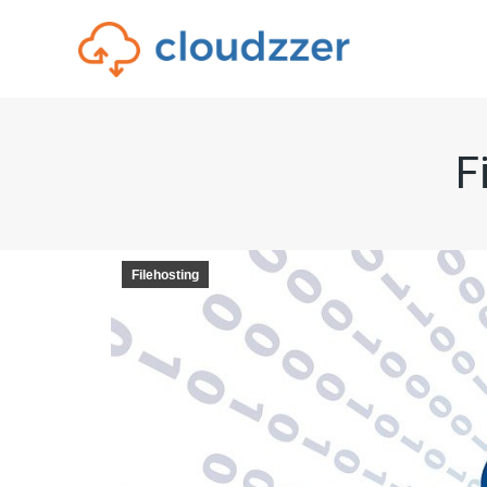
F
F
Filehosting