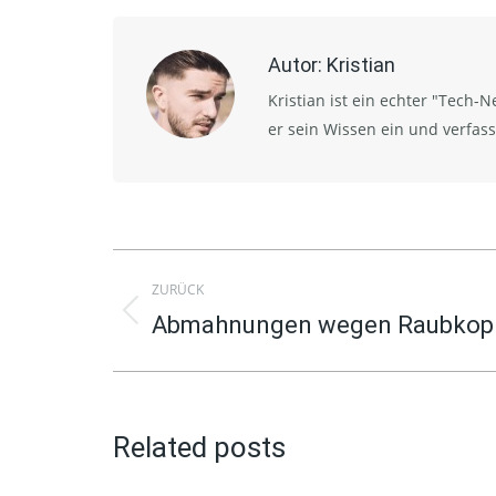
Autor:
Kristian
Kristian ist ein echter "Tech-N
er sein Wissen ein und verfass
Kommentarnavigation
ZURÜCK
Abmahnungen wegen Raubkopi
Vorheriger
Beitrag:
Related posts