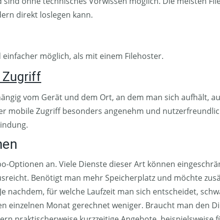
 sind ohne technisches Vorwissen möglich. Die meisten Fileh
ern direkt loslegen kann.
 einfacher möglich, als mit einem Filehoster.
 Zugriff
ngig vom Gerät und dem Ort, an dem man sich aufhält, auf
der mobile Zugriff besonders angenehm und nutzerfreundlich
bindung.
nen
Abo-Optionen an. Viele Dienste dieser Art können eingeschr
reicht. Benötigt man mehr Speicherplatz und möchte zusätz
 Je nachdem, für welche Laufzeit man sich entscheidet, sch
 den einzelnen Monat gerechnet weniger. Braucht man den Di
rn praktischerweise kurzzeitige Angebote, beispielsweise f