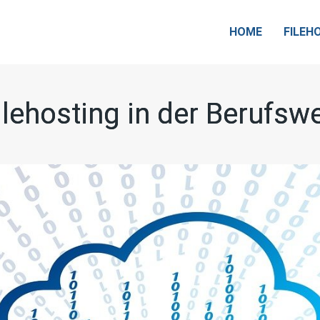
HOME
FILEH
ilehosting in der Berufswe
ilehosting in der Berufswe