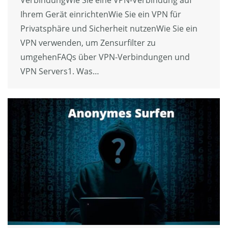
Ihrem Gerät einrichtenWie Sie ein VPN für
Privatsphäre und Sicherheit nutzenWie Sie ein
VPN verwenden, um Zensurfilter zu
umgehenFAQs über VPN-Verbindungen und
VPN Servers1. Was…