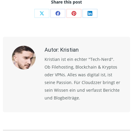
Share this post
Share
Share
Share
Share
on
on
on
on
X
Facebook
Pinterest
LinkedIn
Autor:
Kristian
Kristian ist ein echter "Tech-Nerd".
Ob Filehosting, Blockchain & Kryptos
oder VPNs. Alles was digital ist, ist
seine Passion. Für Cloudzzer bringt er
sein Wissen ein und verfasst Berichte
und Blogbeiträge.