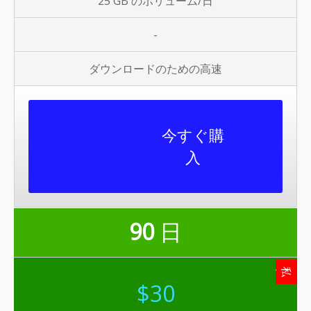
25 GB のボリューム/日
-
ダウンロードのための高速
今すぐ購
入
90
日
私たちの推薦
$30