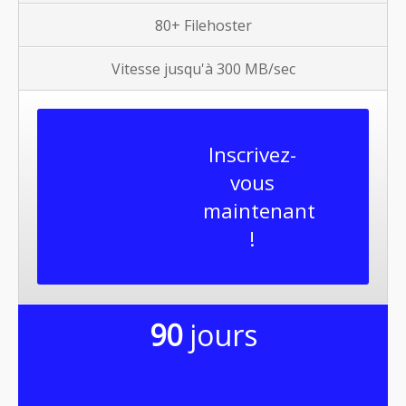
80+ Filehoster
Vitesse jusqu'à 300 MB/sec
Inscrivez-
vous
maintenant
!
90
jours