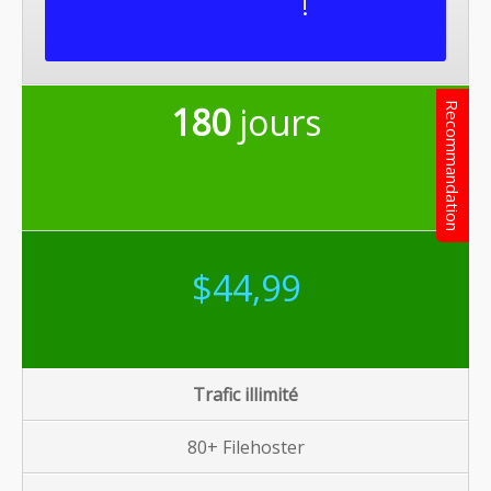
!
180
jours
Recommandation
$44,99
Trafic illimité
80+ Filehoster