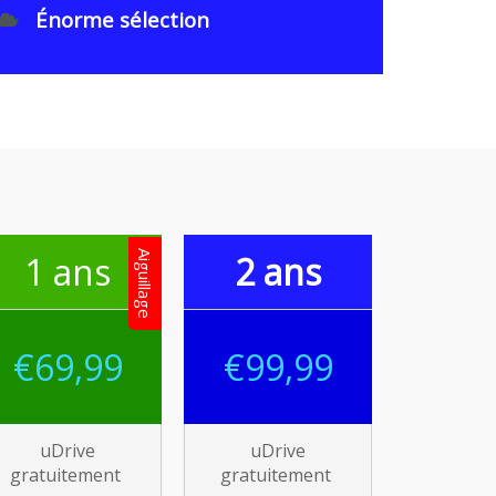
Énorme sélection
1 ans
Aiguillage
2 ans
€69,99
€99,99
uDrive
uDrive
gratuitement
gratuitement