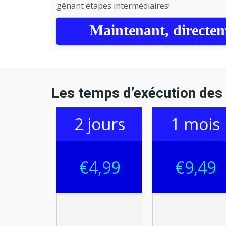
gênant étapes intermédiaires!
Maintenant, directeme
Les temps d’exécution des
2 jours
1 mois
€
4,99
€
9
,
4
9
-
-