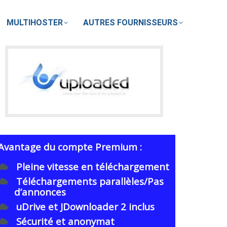
MULTIHOSTER
AUTRES FOURNISSEURS
Avantage du compte Premium :
Pleine vitesse en téléchargement
Téléchargements parallèles/Pas
d’annonces
uDrive et JDownloader 2 inclus
Sécurité et anonymat