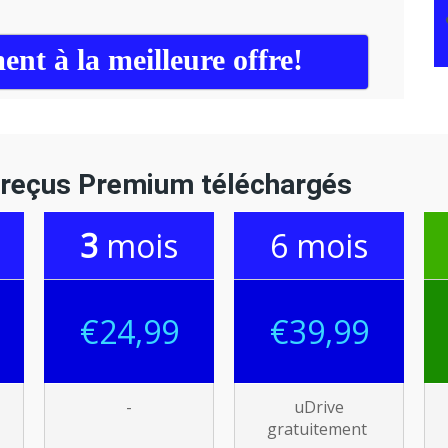
nt à la meilleure offre!
 reçus Premium téléchargés
3
mois
6
mois
€
24
,
9
9
€
39
,99
-
uDrive
gratuitement